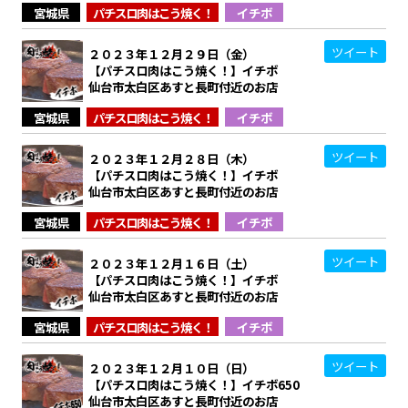
宮城県
パチスロ肉はこう焼く！
イチボ
ツイート
２０２３年１２月２９日（金）
【パチスロ肉はこう焼く！】イチボ
仙台市太白区あすと長町付近のお店
宮城県
パチスロ肉はこう焼く！
イチボ
ツイート
２０２３年１２月２８日（木）
【パチスロ肉はこう焼く！】イチボ
仙台市太白区あすと長町付近のお店
宮城県
パチスロ肉はこう焼く！
イチボ
ツイート
２０２３年１２月１６日（土）
【パチスロ肉はこう焼く！】イチボ
仙台市太白区あすと長町付近のお店
宮城県
パチスロ肉はこう焼く！
イチボ
ツイート
２０２３年１２月１０日（日）
【パチスロ肉はこう焼く！】イチボ650
仙台市太白区あすと長町付近のお店