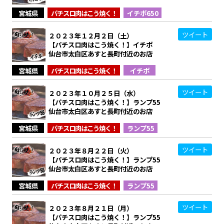
宮城県
パチスロ肉はこう焼く！
イチボ650
ツイート
２０２３年１２月２日（土）
【パチスロ肉はこう焼く！】イチボ
仙台市太白区あすと長町付近のお店
宮城県
パチスロ肉はこう焼く！
イチボ
ツイート
２０２３年１０月２５日（水）
【パチスロ肉はこう焼く！】ランプ55
仙台市太白区あすと長町付近のお店
宮城県
パチスロ肉はこう焼く！
ランプ55
ツイート
２０２３年８月２２日（火）
【パチスロ肉はこう焼く！】ランプ55
仙台市太白区あすと長町付近のお店
宮城県
パチスロ肉はこう焼く！
ランプ55
ツイート
２０２３年８月２１日（月）
【パチスロ肉はこう焼く！】ランプ55