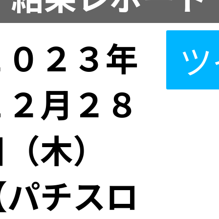
２０２３年
ツ
１２月２８
日（木）
【パチスロ