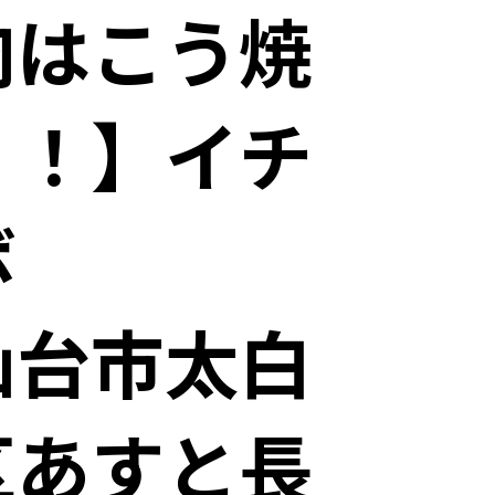
肉はこう焼
く！】イチ
ボ
仙台市太白
区あすと長