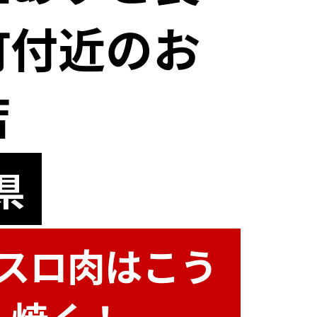
町付近のお
店
県
スロ肉はこう