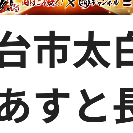
台市太
あすと