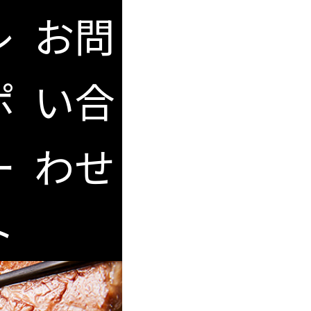
レ
お問
ポ
い合
ー
わせ
ト