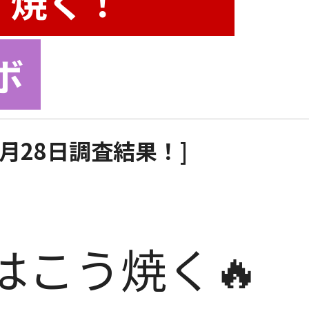
焼く！
ボ
12月28日調査結果！]
肉はこう焼く🔥