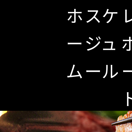
ホ
スケ
ー
ジュ
ム
ール