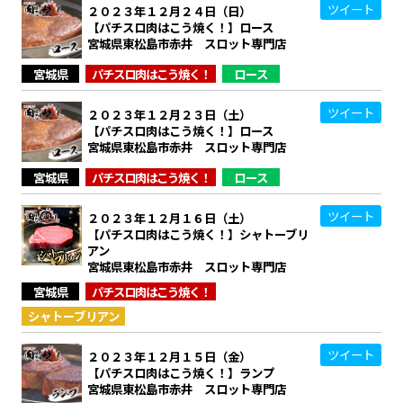
ツイート
２０２３年１２月２４日（日）
【パチスロ肉はこう焼く！】ロース
宮城県東松島市赤井 スロット専門店
宮城県
パチスロ肉はこう焼く！
ロース
ツイート
２０２３年１２月２３日（土）
【パチスロ肉はこう焼く！】ロース
宮城県東松島市赤井 スロット専門店
宮城県
パチスロ肉はこう焼く！
ロース
ツイート
２０２３年１２月１６日（土）
【パチスロ肉はこう焼く！】シャトーブリ
アン
宮城県東松島市赤井 スロット専門店
宮城県
パチスロ肉はこう焼く！
シャトーブリアン
ツイート
２０２３年１２月１５日（金）
【パチスロ肉はこう焼く！】ランプ
宮城県東松島市赤井 スロット専門店