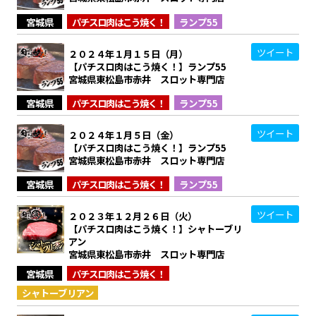
宮城県
パチスロ肉はこう焼く！
ランプ55
ツイート
２０２４年１月１５日（月）
【パチスロ肉はこう焼く！】ランプ55
宮城県東松島市赤井 スロット専門店
宮城県
パチスロ肉はこう焼く！
ランプ55
ツイート
２０２４年１月５日（金）
【パチスロ肉はこう焼く！】ランプ55
宮城県東松島市赤井 スロット専門店
宮城県
パチスロ肉はこう焼く！
ランプ55
ツイート
２０２３年１２月２６日（火）
【パチスロ肉はこう焼く！】シャトーブリ
アン
宮城県東松島市赤井 スロット専門店
宮城県
パチスロ肉はこう焼く！
シャトーブリアン