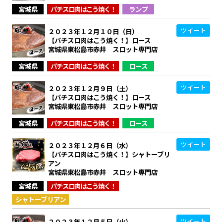
宮城県
パチスロ肉はこう焼く！
ランプ
ツイート
２０２３年１２月１０日（日）
【パチスロ肉はこう焼く！】ロース
宮城県東松島市赤井 スロット専門店
宮城県
パチスロ肉はこう焼く！
ロース
ツイート
２０２３年１２月９日（土）
【パチスロ肉はこう焼く！】ロース
宮城県東松島市赤井 スロット専門店
宮城県
パチスロ肉はこう焼く！
ロース
ツイート
２０２３年１２月６日（水）
【パチスロ肉はこう焼く！】シャトーブリ
アン
宮城県東松島市赤井 スロット専門店
宮城県
パチスロ肉はこう焼く！
シャトーブリアン
ツイート
２０２３年１２月５日（火）