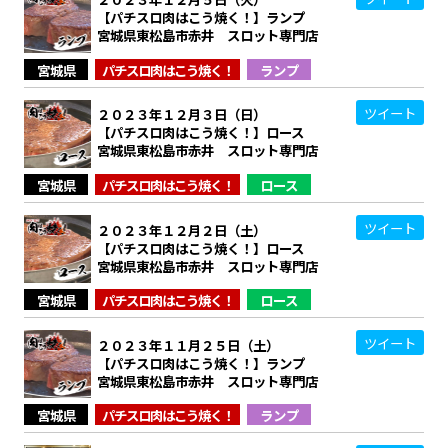
【パチスロ肉はこう焼く！】ランプ
宮城県東松島市赤井 スロット専門店
宮城県
パチスロ肉はこう焼く！
ランプ
ツイート
２０２３年１２月３日（日）
【パチスロ肉はこう焼く！】ロース
宮城県東松島市赤井 スロット専門店
宮城県
パチスロ肉はこう焼く！
ロース
ツイート
２０２３年１２月２日（土）
【パチスロ肉はこう焼く！】ロース
宮城県東松島市赤井 スロット専門店
宮城県
パチスロ肉はこう焼く！
ロース
ツイート
２０２３年１１月２５日（土）
【パチスロ肉はこう焼く！】ランプ
宮城県東松島市赤井 スロット専門店
宮城県
パチスロ肉はこう焼く！
ランプ