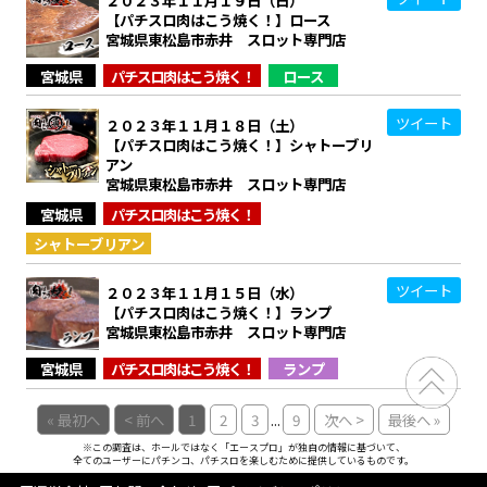
【パチスロ肉はこう焼く！】ロース
宮城県東松島市赤井 スロット専門店
宮城県
パチスロ肉はこう焼く！
ロース
ツイート
２０２３年１１月１８日（土）
【パチスロ肉はこう焼く！】シャトーブリ
アン
宮城県東松島市赤井 スロット専門店
宮城県
パチスロ肉はこう焼く！
シャトーブリアン
ツイート
２０２３年１１月１５日（水）
【パチスロ肉はこう焼く！】ランプ
宮城県東松島市赤井 スロット専門店
宮城県
パチスロ肉はこう焼く！
ランプ
« 最初へ
< 前へ
1
2
3
...
9
次へ >
最後へ »
※この調査は、ホールではなく「エースプロ」が独自の情報に基づいて、
全てのユーザーにパチンコ、パチスロを楽しむために提供しているものです。