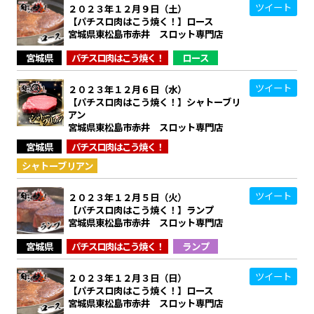
ツイート
２０２３年１２月９日（土）
【パチスロ肉はこう焼く！】ロース
宮城県東松島市赤井 スロット専門店
宮城県
パチスロ肉はこう焼く！
ロース
ツイート
２０２３年１２月６日（水）
【パチスロ肉はこう焼く！】シャトーブリ
アン
宮城県東松島市赤井 スロット専門店
宮城県
パチスロ肉はこう焼く！
シャトーブリアン
ツイート
２０２３年１２月５日（火）
【パチスロ肉はこう焼く！】ランプ
宮城県東松島市赤井 スロット専門店
宮城県
パチスロ肉はこう焼く！
ランプ
ツイート
２０２３年１２月３日（日）
【パチスロ肉はこう焼く！】ロース
宮城県東松島市赤井 スロット専門店