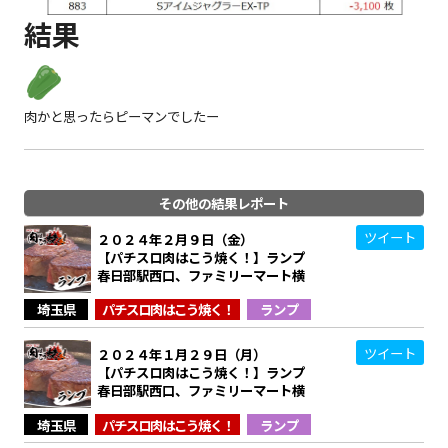
結果
肉かと思ったらピーマンでしたー
その他の結果レポート
ツイート
２０２４年２月９日（金）
【パチスロ肉はこう焼く！】ランプ
春日部駅西口、ファミリーマート横
埼玉県
パチスロ肉はこう焼く！
ランプ
ツイート
２０２４年１月２９日（月）
【パチスロ肉はこう焼く！】ランプ
春日部駅西口、ファミリーマート横
埼玉県
パチスロ肉はこう焼く！
ランプ