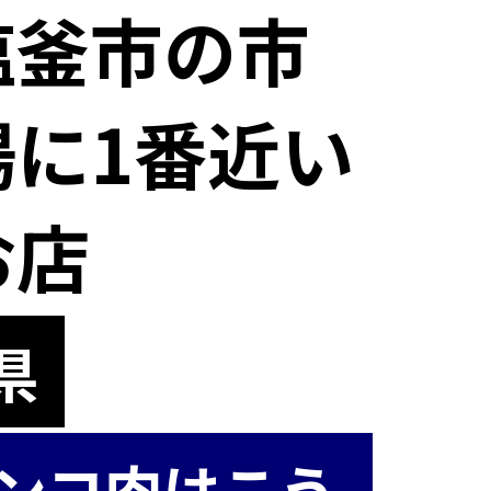
塩釜市の市
場に1番近い
お店
県
ンコ肉はこう