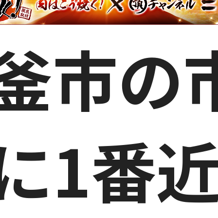
釜市の
に1番