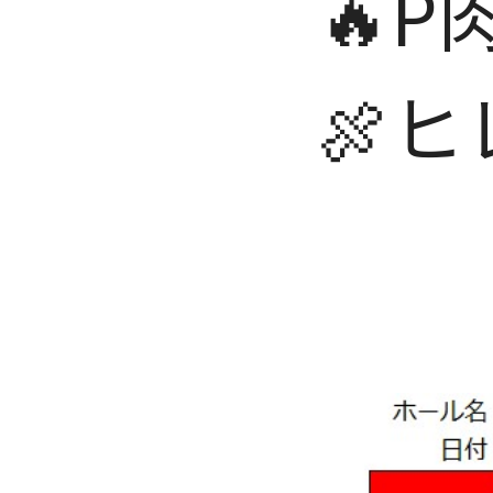
🔥P
🍖ヒ