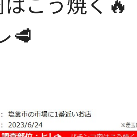
肉はこう焼く🔥
レ🥩