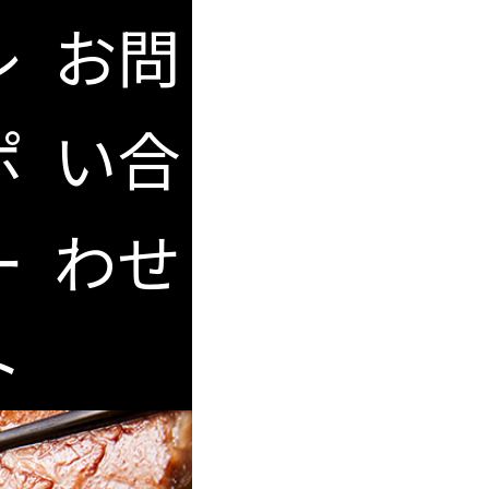
レ
お問
ポ
い合
ー
わせ
ト