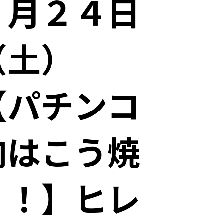
６月２４日
（土）
【パチンコ
肉はこう焼
く！】ヒレ