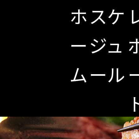
ホ
スケ
ー
ジュ
ム
ール