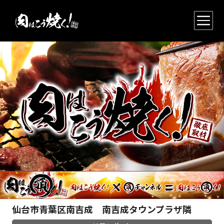
仙台市青葉区南吉成 南吉成タウンプラザ隣