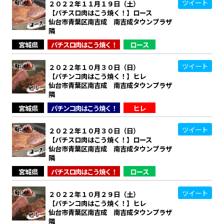
ツイート
２０２２年１１月１９日（土）
【パチスロ肉はこう焼く！】ロース
仙台市青葉区南吉成 南吉成タウンプラザ
隣
宮城県
パチスロ肉はこう焼く！
ロース
ツイート
２０２２年１０月３０日（日）
【パチンコ肉はこう焼く！】ヒレ
仙台市青葉区南吉成 南吉成タウンプラザ
隣
宮城県
パチンコ肉はこう焼く！
ヒレ
ツイート
２０２２年１０月３０日（日）
【パチスロ肉はこう焼く！】ロース
仙台市青葉区南吉成 南吉成タウンプラザ
隣
宮城県
パチスロ肉はこう焼く！
ロース
ツイート
２０２２年１０月２９日（土）
【パチンコ肉はこう焼く！】ヒレ
仙台市青葉区南吉成 南吉成タウンプラザ
隣