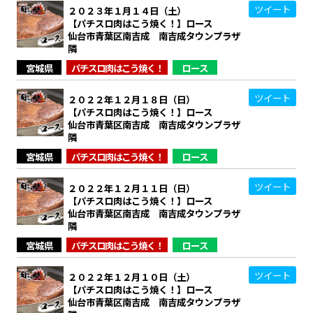
ツイート
２０２３年１月１４日（土）
【パチスロ肉はこう焼く！】ロース
仙台市青葉区南吉成 南吉成タウンプラザ
隣
宮城県
パチスロ肉はこう焼く！
ロース
ツイート
２０２２年１２月１８日（日）
【パチスロ肉はこう焼く！】ロース
仙台市青葉区南吉成 南吉成タウンプラザ
隣
宮城県
パチスロ肉はこう焼く！
ロース
ツイート
２０２２年１２月１１日（日）
【パチスロ肉はこう焼く！】ロース
仙台市青葉区南吉成 南吉成タウンプラザ
隣
宮城県
パチスロ肉はこう焼く！
ロース
ツイート
２０２２年１２月１０日（土）
【パチスロ肉はこう焼く！】ロース
仙台市青葉区南吉成 南吉成タウンプラザ