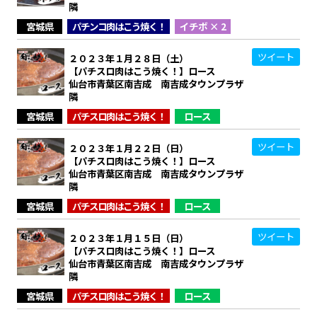
隣
宮城県
パチンコ肉はこう焼く！
イチボ × 2
ツイート
２０２３年１月２８日（土）
【パチスロ肉はこう焼く！】ロース
仙台市青葉区南吉成 南吉成タウンプラザ
隣
宮城県
パチスロ肉はこう焼く！
ロース
ツイート
２０２３年１月２２日（日）
【パチスロ肉はこう焼く！】ロース
仙台市青葉区南吉成 南吉成タウンプラザ
隣
宮城県
パチスロ肉はこう焼く！
ロース
ツイート
２０２３年１月１５日（日）
【パチスロ肉はこう焼く！】ロース
仙台市青葉区南吉成 南吉成タウンプラザ
隣
宮城県
パチスロ肉はこう焼く！
ロース