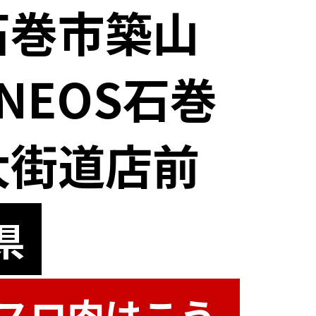
石巻市築山
NEOS石巻
大街道店前
県
スロ肉はこう