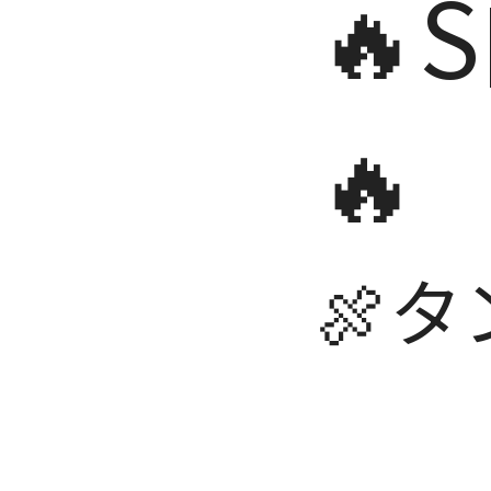
🔥
🔥
🍖タ