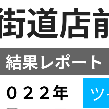
街道店
結果レポート
２０２２年
ツ