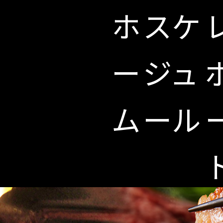
ホ
スケ
ー
ジュ
ム
ール