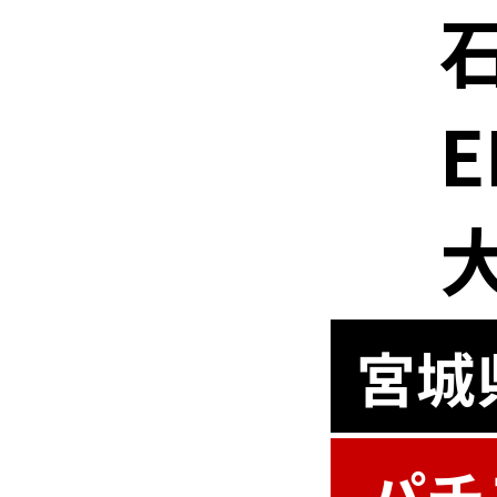
E
宮城
パチ