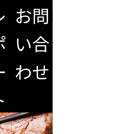
レ
お問
ポ
い合
ー
わせ
ト