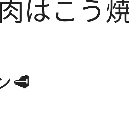
S肉はこう
ン🥩